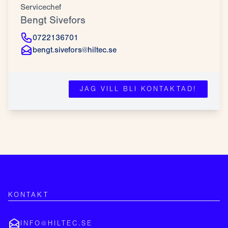
Servicechef
Bengt Sivefors
0722136701
bengt.sivefors@hiltec.se
JAG VILL BLI KONTAKTAD!
KONTAKT
INFO@HILTEC.SE