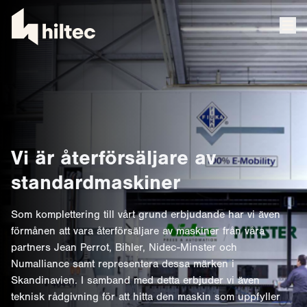
Vi är återförsäljare av
standardmaskiner
Som komplettering till vårt grund erbjudande har vi även
förmånen att vara återförsäljare av maskiner från våra
partners Jean Perrot, Bihler, Nidec-Minster och
Numalliance samt representera dessa märken i
Skandinavien. I samband med detta erbjuder vi även
teknisk rådgivning för att hitta den maskin som uppfyller