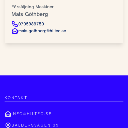
Försäljning Maskiner
Mats Göthberg
0705989750
mats.gothberg@hiltec.se
KONTAKT
INFO@HILTEC.SE
BALDERSVÄGEN 39