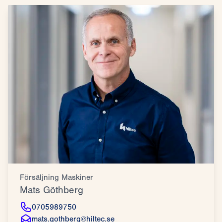
Försäljning Maskiner
Mats Göthberg
0705989750
mats.gothberg@hiltec.se