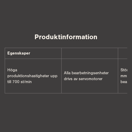
Produktinformation
Egenskaper
Höga
Större
Alla bearbetningsenheter
produktionshastigheter upp
mm) fö
drivs av servomotorer
till 700 st/min
bearb