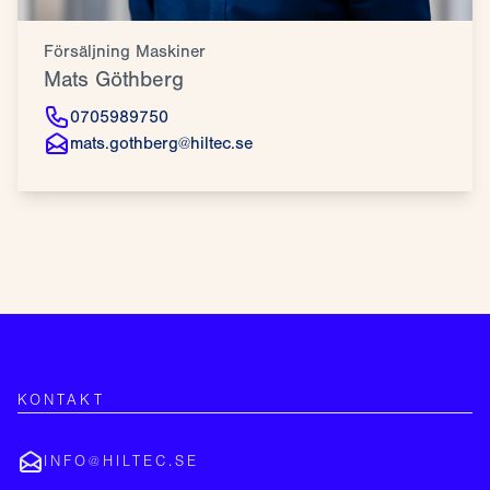
Försäljning Maskiner
Mats Göthberg
0705989750
mats.gothberg@hiltec.se
KONTAKT
INFO@HILTEC.SE