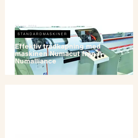
27 nov. 2024
STANDARDMASKINER
Effektiv trådkapning med
maskinen Numacut från
Numalliance