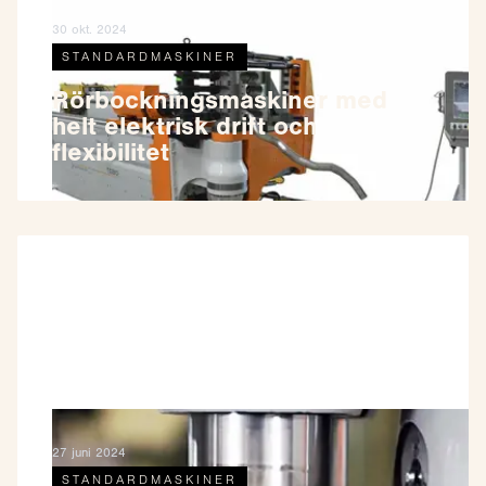
30 okt. 2024
STANDARDMASKINER
Rörbockningsmaskiner med
helt elektrisk drift och
flexibilitet
27 juni 2024
STANDARDMASKINER