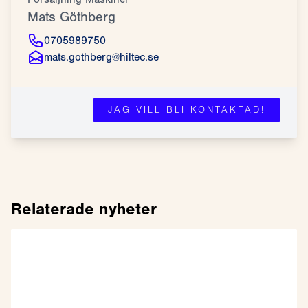
Mats Göthberg
0705989750
mats.gothberg@hiltec.se
JAG VILL BLI KONTAKTAD!
Relaterade nyheter