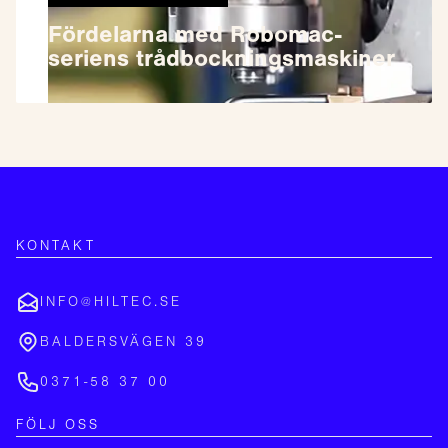
Fördelarna med Robomac-
seriens trådbockningsmaskiner
KONTAKT
INFO@HILTEC.SE
BALDERSVÄGEN 39
0371-58 37 00
FÖLJ OSS