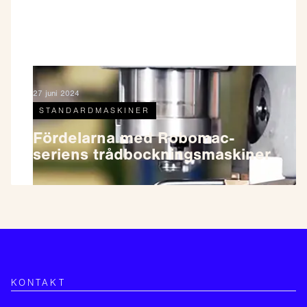
27 juni 2024
STANDARDMASKINER
Fördelarna med Robomac-
seriens trådbockningsmaskiner
KONTAKT