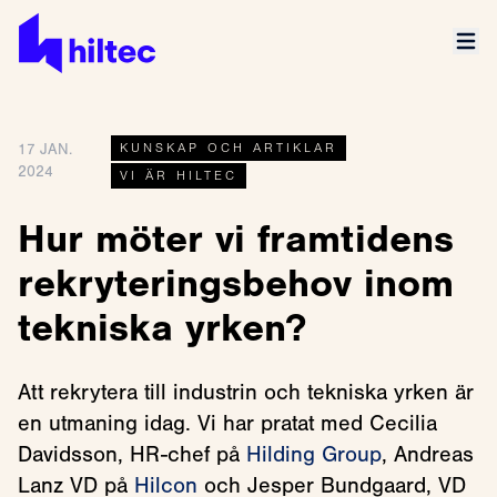
17 JAN.
KUNSKAP OCH ARTIKLAR
2024
VI ÄR HILTEC
Hur möter vi framtidens
rekryteringsbehov inom
tekniska yrken?
Att rekrytera till industrin och tekniska yrken är
en utmaning idag. Vi har pratat med Cecilia
Davidsson, HR-chef på
Hilding Group
, Andreas
Lanz VD på
Hilcon
och Jesper Bundgaard, VD