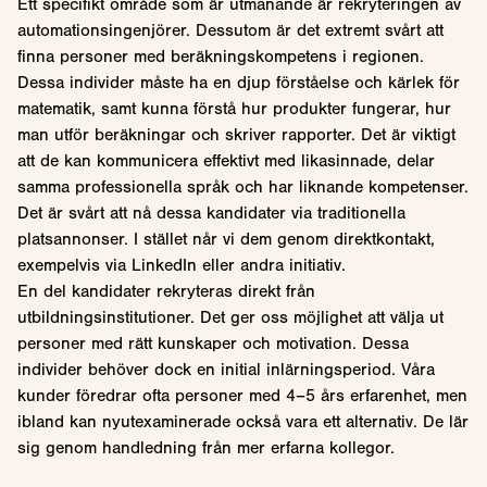
Ett specifikt område som är utmanande är rekryteringen av
automationsingenjörer. Dessutom är det extremt svårt att
finna personer med beräkningskompetens i regionen.
Dessa individer måste ha en djup förståelse och kärlek för
matematik, samt kunna förstå hur produkter fungerar, hur
man utför beräkningar och skriver rapporter. Det är viktigt
att de kan kommunicera effektivt med likasinnade, delar
samma professionella språk och har liknande kompetenser.
Det är svårt att nå dessa kandidater via traditionella
platsannonser. I stället når vi dem genom direktkontakt,
exempelvis via LinkedIn eller andra initiativ.
En del kandidater rekryteras direkt från
utbildningsinstitutioner. Det ger oss möjlighet att välja ut
personer med rätt kunskaper och motivation. Dessa
individer behöver dock en initial inlärningsperiod. Våra
kunder föredrar ofta personer med 4–5 års erfarenhet, men
ibland kan nyutexaminerade också vara ett alternativ. De lär
sig genom handledning från mer erfarna kollegor.