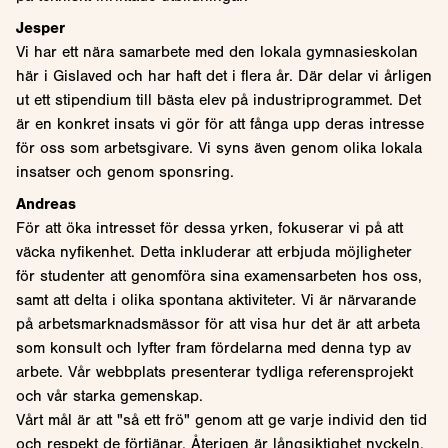
Jesper
Vi har ett nära samarbete med den lokala gymnasieskolan
här i Gislaved och har haft det i flera år. Där delar vi årligen
ut ett stipendium till bästa elev på industriprogrammet. Det
är en konkret insats vi gör för att fånga upp deras intresse
för oss som arbetsgivare. Vi syns även genom olika lokala
insatser och genom sponsring.
Andreas
För att öka intresset för dessa yrken, fokuserar vi på att
väcka nyfikenhet. Detta inkluderar att erbjuda möjligheter
för studenter att genomföra sina examensarbeten hos oss,
samt att delta i olika spontana aktiviteter. Vi är närvarande
på arbetsmarknadsmässor för att visa hur det är att arbeta
som konsult och lyfter fram fördelarna med denna typ av
arbete. Vår webbplats presenterar tydliga referensprojekt
och vår starka gemenskap.
Vårt mål är att "så ett frö" genom att ge varje individ den tid
och respekt de förtjänar. Återigen är långsiktighet nyckeln.