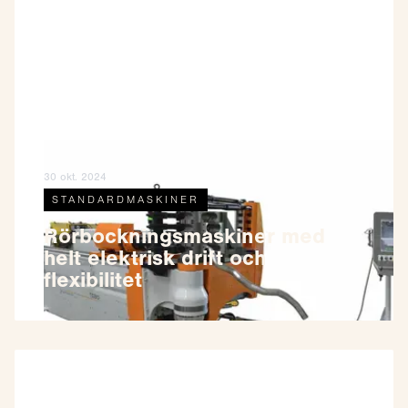
30 okt. 2024
STANDARDMASKINER
Rörbockningsmaskiner med
helt elektrisk drift och
flexibilitet