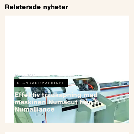
Relaterade nyheter
27 nov. 2024
STANDARDMASKINER
Effektiv trådkapning med
maskinen Numacut från
Numalliance