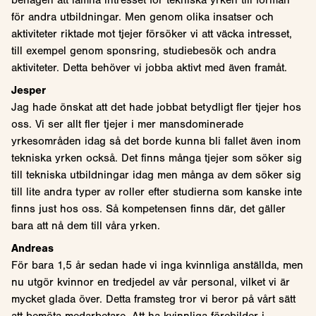
för andra utbildningar. Men genom olika insatser och
aktiviteter riktade mot tjejer försöker vi att väcka intresset,
till exempel genom sponsring, studiebesök och andra
aktiviteter. Detta behöver vi jobba aktivt med även framåt.
Jesper
Jag hade önskat att det hade jobbat betydligt fler tjejer hos
oss. Vi ser allt fler tjejer i mer mansdominerade
yrkesområden idag så det borde kunna bli fallet även inom
tekniska yrken också. Det finns många tjejer som söker sig
till tekniska utbildningar idag men många av dem söker sig
till lite andra typer av roller efter studierna som kanske inte
finns just hos oss. Så kompetensen finns där, det gäller
bara att nå dem till våra yrken.
Andreas
För bara 1,5 år sedan hade vi inga kvinnliga anställda, men
nu utgör kvinnor en tredjedel av vår personal, vilket vi är
mycket glada över. Detta framsteg tror vi beror på vårt sätt
att bemöta medarbetare. Att ha kvinnliga förebilder i